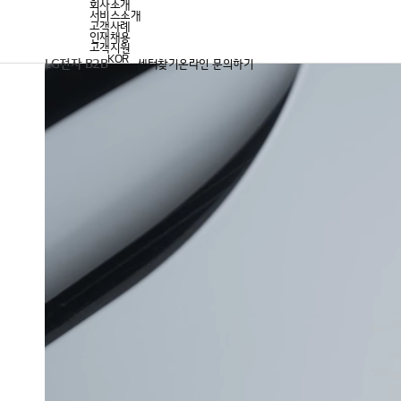
설계부터 유지보수까지
1등을 책임지는 1등
설계부터 유지보수까지
회사소개
시스템에어컨 서비스 국내 1위
하이엠솔루텍 원스톱
LG전자 서비스 & 유지보수
하이엠솔루텍 원스톱
서비스소개
HVAC통합 유지보수 서비스!
HVAC통합 유지보수 서비스!
전문 자회사 하이엠솔루텍
고객사례
인재채용
고객지원
KOR
LG전자 B2B
센터찾기
온라인 문의하기
Global