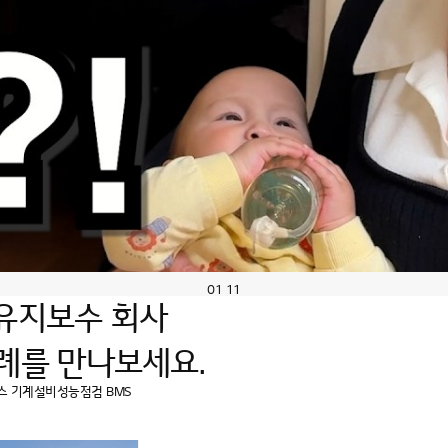
01
11
 유지보수 회사
례
를 만나보세요.
스
기계설비성능점검
BMS