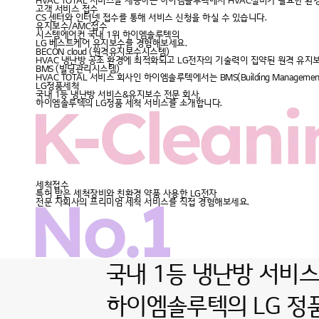
HVAC TOTAL 서비스를 제공하는 하이엠솔루텍에서 HVAC설비가 필요한 
고객 서비스 접수
CS 센터와 인터넷 접수를 통해
서비스 신청
을 하실 수 있습니다.
유지보수/AMC접수
시스템에어컨 국내 1위 하이엠솔루텍의
LG 베스트케어 유지보수
를
경험해보세요.
BECON cloud (원격유지보수시스템)
HVAC 냉난방 공조 환경에 최적화되고 LG전자의 기술력이 집약된 원격 유지보
BMS (빌딩관리시스템)
HVAC TOTAL 서비스 회사인 하이엠솔루텍에서는 BMS(Building Managem
LG정품세척
국내 1등 냉난방 서비스&유지보수 전문 회사,
하이엠솔루텍의
LG정품 세척 서비스
를 소개합니다.
세척접수
특허 받은 세척장비와 친환경 약품 사용한 LG전자
전문 자회사의
프리미엄 세척 서비스
를 직접 경험해보세요.
국내 1등 냉난방
서비스
하이엠솔루텍의
LG 정